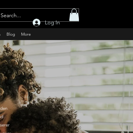
Log In
n
Blog
More
nden
nd
serer