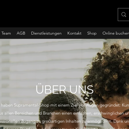
Team
AGB
Dienstleistungen
Kontakt
Shop
Online buche
ÜBER UNS
 haben Supramental-Shop mit einem Ziel vor Augen gegründet: Ku
us allen Bereichen und Branchen einen einfachen, erschwinglichen u
essionellen Zugang zu großartigen Inhalten zu ermöglichen. Dank un