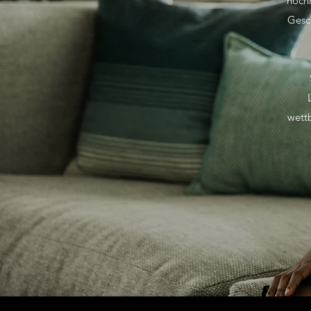
hochm
Gesc
wett