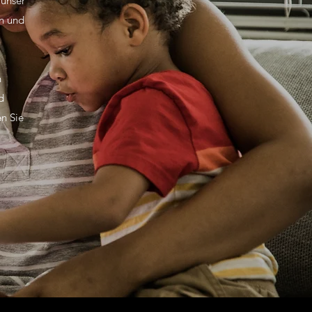
 unser
n und
n
d
n Sie