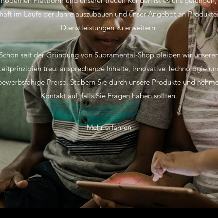
odernen Plattform und unserer treuen Kunden ist es uns gelungen,
häft im Laufe der Jahre auszubauen und unser Angebot an Produkte
Dienstleistungen zu erweitern.
Schon seit der Gründung von Supramental-Shop bleiben wir unsere
Leitprinzipien treu: ansprechende Inhalte, innovative Technologie un
bewerbsfähige Preise. Stöbern Sie durch unsere Produkte und nehme
Kontakt auf, falls Sie Fragen haben sollten.
Mehr erfahren